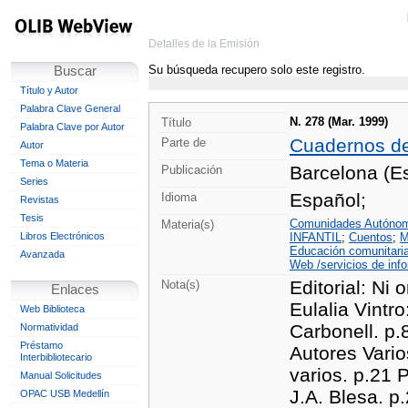
Detalles de la Emisión
Su búsqueda recupero solo este registro.
Buscar
Título y Autor
Palabra Clave General
N. 278 (Mar. 1999)
Título
Palabra Clave por Autor
Cuadernos d
Parte de
Autor
Tema o Materia
Barcelona (Es
Publicación
Series
Español;
Idioma
Revistas
Tesis
Comunidades Autóno
Materia(s)
Libros Electrónicos
INFANTIL
;
Cuentos
;
M
Educación comunitari
Avanzada
Web /servicios de inf
Editorial: Ni 
Nota(s)
Enlaces
Eulalia Vintr
Web Biblioteca
Carbonell. p.8
Normatividad
Préstamo
Autores Varios
Interbibliotecario
varios. p.21 
Manual Solicitudes
J.A. Blesa. p
OPAC USB Medellín