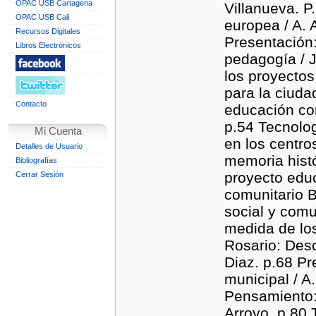
OPAC USB Cartagena
Villanueva. P
OPAC USB Cali
europea / A.
Recursos Digitales
Presentación
Libros Electrónicos
pedagogía / J
los proyectos
para la ciuda
Contacto
educación com
p.54 Tecnolog
Mi Cuenta
en los centro
Detalles de Usuario
memoria histór
Bibliografías
proyecto educ
Cerrar Sesión
comunitario B
social y comu
medida de los
Rosario: Desc
Diaz. p.68 Pr
municipal / A
Pensamiento: 
Arroyo. p.80 