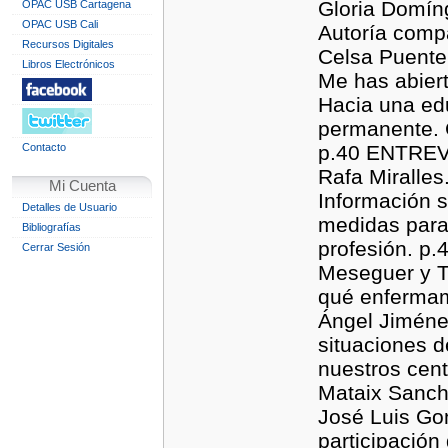
Gloria Domíngu
OPAC USB Cartagena
OPAC USB Cali
Autoría compa
Recursos Digitales
Celsa Puente
Libros Electrónicos
Me has abier
Hacia una edu
permanente. C
Contacto
p.40 ENTREVI
Rafa Miralle
Mi Cuenta
Información 
Detalles de Usuario
medidas para 
Bibliografías
profesión. p.
Cerrar Sesión
Meseguer y T
qué enfermam
Ángel Jiméne
situaciones d
nuestros cent
Mataix Sanch
José Luis Go
participación