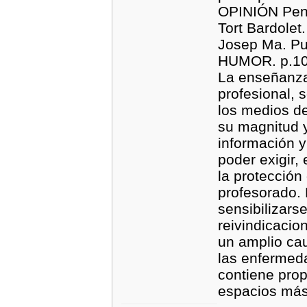
OPINIÓN Pensa
Tort Bardolet
Josep Ma. Pu
HUMOR. p.1
La enseñanza,
profesional, 
los medios de
su magnitud y
información y
poder exigir,
la protección 
profesorado. 
sensibilizars
reivindicacio
un amplio cau
las enfermed
contiene prop
espacios más