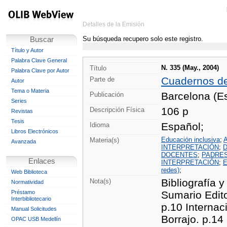
Detalles de la Emisión
Su búsqueda recupero solo este registro.
Buscar
Título y Autor
Palabra Clave General
N. 335 (May., 2004)
Título
Palabra Clave por Autor
Cuadernos d
Parte de
Autor
Tema o Materia
Barcelona (Es
Publicación
Series
106 p
Descripción Física
Revistas
Tesis
Español;
Idioma
Libros Electrónicos
Educación inclusiva
;
A
Materia(s)
Avanzada
INTERPRETACIÓN
;
DOCENTES
;
PADRES
Enlaces
INTERPRETACIÓN
;
E
redes)
;
Web Biblioteca
Bibliografía y
Nota(s)
Normatividad
Préstamo
Sumario Edito
Interbibliotecario
p.10 Internac
Manual Solicitudes
Borrajo. p.14
OPAC USB Medellín