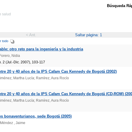
Búsqueda Ráp
e salud
< Ant.
Saltar página: 1
r todo
le: otro reto para la ingeniería y la industria
orero, Nidia
 2 (Jul.-Dic. 2007), 103-117
ntre 20 y 40 años de la IPS Cafam Cas Kennedy de Bogotá (2002)
 Jiménez, Martha Lucía; Ramírez, Aura Rocío
entre 20 y 40 años de la IPS Cafam Cas Kennedy de Bogotá (CD-ROM) (200
 Jiménez, Martha Lucía; Ramírez, Aura Rocío
tes bonaventurianos, sede Bogotá (2005)
 Méndez , Jaime