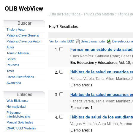
Lista de Resultados - Títulos con Materia : Hábitos d
Buscar
Hay
7
Resultados.
Título y Autor
Palabra Clave General
Palabra Clave por Autor
Ver formato ISBD
Seleccionar todo
De-selecciona
Autor
Formar en un estilo de vida saludab
1.
Tema o Materia
Caes Ramírez, Gabriela Rabe; Casas F
Series
En:
Educación y Educadores, Vol. 10, n.
Revistas
Tesis
Hábitos de la salud en usuarios e
2.
Libros Electrónicos
Farietta Varela, Tania Milen; Martínez
Avanzada
Ejemplares: 1
Enlaces
Hábitos de la salud en usuarios 
3.
Web Biblioteca
Farietta Varela, Tania Milen; Martínez
Normatividad
Ejemplares: 1
Préstamo
Interbibliotecario
Hábitos de salud de los estudian
4.
Manual Solicitudes
Vargas Merchán, Aura Milena; Moreno
OPAC USB Medellín
Ejemplares: 1