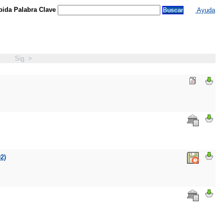
ida Palabra Clave
Ayuda
Sig. >
2)