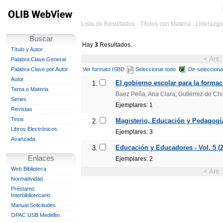
Lista de Resultados - Títulos con Materia : Lideraz
Buscar
Hay
3
Resultados.
Título y Autor
< Ant.
Palabra Clave General
Palabra Clave por Autor
Ver formato ISBD
Seleccionar todo
De-selecciona
Autor
El gobierno escolar para la formac
1.
Tema o Materia
Baez Peña, Ana Clara; Gutiérrez de Chis
Series
Ejemplares: 1
Revistas
Tesis
Magisterio, Educación y Pedagogía.
2.
Libros Electrónicos
Ejemplares: 3
Avanzada
Educación y Educadores - Vol. 5 (
3.
Enlaces
Ejemplares: 2
Web Biblioteca
< Ant.
Normatividad
Préstamo
Interbibliotecario
Manual Solicitudes
OPAC USB Medellín