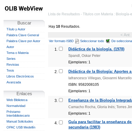
Lista de Resultados - Títulos con Materia : Biologí
Buscar
Hay
10
Resultados.
Título y Autor
< Ant.
Palabra Clave General
Palabra Clave por Autor
Ver formato ISBD
Seleccionar todo
De-selecciona
Autor
Didáctica de la biología. (1978)
1.
Tema o Materia
Spandl, Oskar Peter
Series
Ejemplares: 1
Revistas
Tesis
Didáctica de la Biología: Aportes a
2.
Libros Electrónicos
Iafrancesco Villegas, Giovanni Marcello
Avanzada
ISBN: 9582008105
Ejemplares: 1
Enlaces
Web Biblioteca
Enseñanza de la Biología Integrada
3.
Normatividad
Camacho Rocha, Gloria Inés; Torres J
Préstamo
Ejemplares: 1
Interbibliotecario
Manual Solicitudes
Guía para facilitar la enseñanza d
4.
secundaria (1983)
OPAC USB Medellín