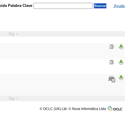
ida Palabra Clave
Ayuda
Sig. >
Sig. >
© OCLC (UK) Ltd- © Nova Informática Ltda