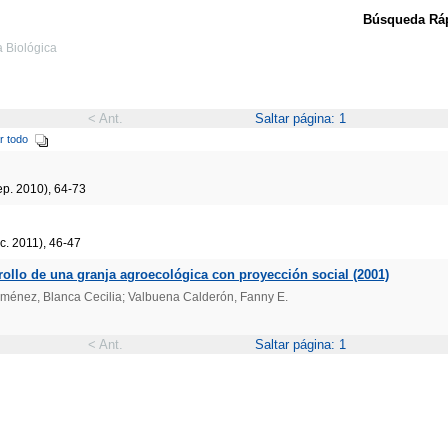
Búsqueda Ráp
a Biológica
< Ant.
Saltar página: 1
r todo
ep. 2010), 64-73
c. 2011), 46-47
rollo de una granja agroecológica con proyección social (2001)
iménez, Blanca Cecilia; Valbuena Calderón, Fanny E.
< Ant.
Saltar página: 1