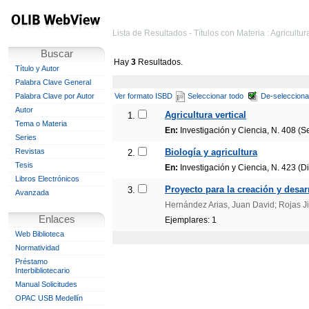
Lista de Resultados - Títulos con Materia : Agricultur
Buscar
Hay
3
Resultados.
Título y Autor
Palabra Clave General
Palabra Clave por Autor
Ver formato ISBD
Seleccionar todo
De-selecciona
Autor
Agricultura vertical
1.
Tema o Materia
En:
Investigación y Ciencia, N. 408 (S
Series
Revistas
Biología y agricultura
2.
Tesis
En:
Investigación y Ciencia, N. 423 (Di
Libros Electrónicos
Proyecto para la creación y desar
3.
Avanzada
Hernández Arias, Juan David; Rojas J
Enlaces
Ejemplares: 1
Web Biblioteca
Normatividad
Préstamo
Interbibliotecario
Manual Solicitudes
OPAC USB Medellín