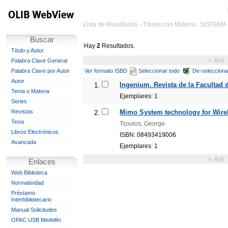
Lista de Resultados - Títulos con Materia : SISTEM
Buscar
Hay
2
Resultados.
Título y Autor
< Ant.
Palabra Clave General
Palabra Clave por Autor
Ver formato ISBD
Seleccionar todo
De-selecciona
Autor
Ingenium. Revista de la Facultad d
1.
Tema o Materia
Ejemplares: 1
Series
Revistas
Mimo System technology for Wirel
2.
Tesis
Tsoulos, George
Libros Electrónicos
ISBN: 08493419006
Avanzada
Ejemplares: 1
< Ant.
Enlaces
Web Biblioteca
Normatividad
Préstamo
Interbibliotecario
Manual Solicitudes
OPAC USB Medellín