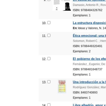
Damasio, Antonio R.; Ro
ISBN: 9788484326762
Ejemplares: 1
La estructura disposic
10.
En:
Ideas y Valores, N. 14
Ética emocional: una t
11.
Solomon, Robert C. ; Her
ISBN: 9788449320491
Ejemplares: 2
El gobierno de los efe
12.
Fernández , Eugenio; De 
ISBN: 9788481648737
Ejemplares: 1
Una introducción a la 
13.
Rodríguez González, Mar
ISBN: 8483740893
Ejemplares: 1
Libre albedrío, amor y
14.