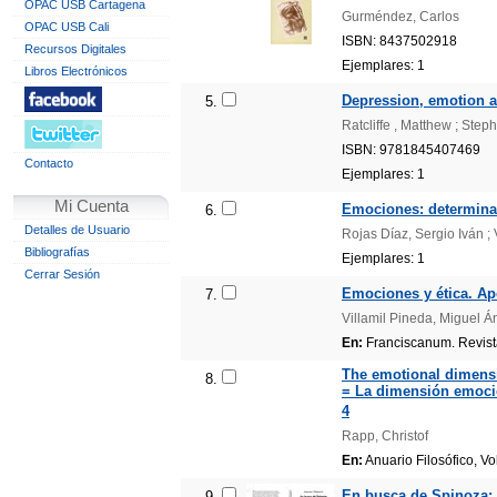
OPAC USB Cartagena
Gurméndez, Carlos
OPAC USB Cali
ISBN: 8437502918
Recursos Digitales
Ejemplares: 1
Libros Electrónicos
Depression, emotion an
5.
Ratcliffe , Matthew ; Step
ISBN: 9781845407469
Contacto
Ejemplares: 1
Mi Cuenta
Emociones: determinant
6.
Detalles de Usuario
Rojas Díaz, Sergio Iván ;
Bibliografías
Ejemplares: 1
Cerrar Sesión
Emociones y ética. Apo
7.
Villamil Pineda, Miguel Á
En:
Franciscanum. Revista 
The emotional dimensio
8.
= La dimensión emocion
4
Rapp, Christof
En:
Anuario Filosófico, Vol
En busca de Spinoza: 
9.