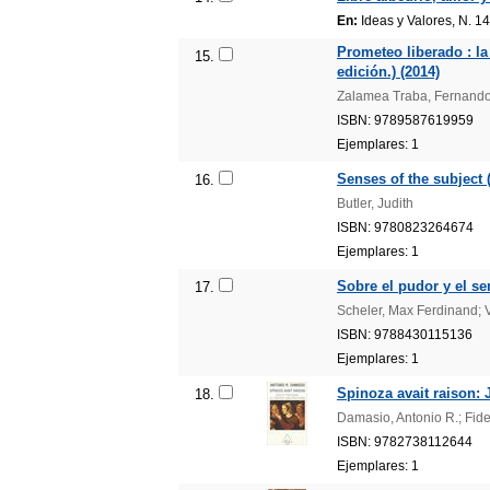
En:
Ideas y Valores, N. 1
Prometeo liberado : la
15.
edición.) (2014)
Zalamea Traba, Fernand
ISBN: 9789587619959
Ejemplares: 1
Senses of the subject 
16.
Butler, Judith
ISBN: 9780823264674
Ejemplares: 1
Sobre el pudor y el se
17.
Scheler, Max Ferdinand; V
ISBN: 9788430115136
Ejemplares: 1
Spinoza avait raison: J
18.
Damasio, Antonio R.; Fidel
ISBN: 9782738112644
Ejemplares: 1