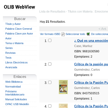
Lista de Resultados - Títulos con Materia : Emociones
Buscar
Hay
21
Resultados.
Título y Autor
< Ant.
Palabra Clave General
Palabra Clave por Autor
Ver formato ISBD
Seleccionar todo
De-selecciona
Autor
¿ Qué es una emoción?:
1.
Tema o Materia
Caso, Mariluz
Series
ISBN: 9681630580
Revistas
Ejemplares: 2
Tesis
Libros Electrónicos
Crítica de la pasión pu
2.
Avanzada
Gurméndez, Carlos
Ejemplares: 0
Enlaces
Web Biblioteca
Crítica de la Pasión Pu
3.
Normatividad
Gurméndez, Carlos
Préstamo
ISBN: 8437503515
Interbibliotecario
Ejemplares: 1
Manual Solicitudes
OPAC USB Medellín
Crítica de la Pasión Pu
4.