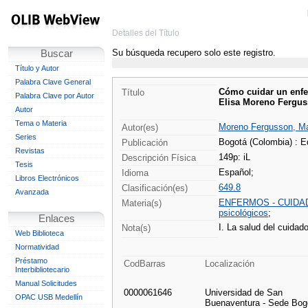
Detalles del Título
Su búsqueda recupero solo este registro.
Buscar
Título y Autor
Palabra Clave General
Cómo cuidar un enfe
Título
Palabra Clave por Autor
Elisa Moreno Ferguss
Autor
Tema o Materia
Moreno Fergusson, Mar
Autor(es)
Series
Bogotá (Colombia) : E
Publicación
Revistas
149p: iL
Descripción Física
Tesis
Español;
Idioma
Libros Electrónicos
649.8
Clasificación(es)
Avanzada
ENFERMOS - CUIDA
Materia(s)
psicológicos
;
Enlaces
I. La salud del cuidado
Nota(s)
Web Biblioteca
Normatividad
Préstamo
CodBarras
Localización
Interbibliotecario
Manual Solicitudes
0000061646
Universidad de San
OPAC USB Medellín
Buenaventura - Sede Bog