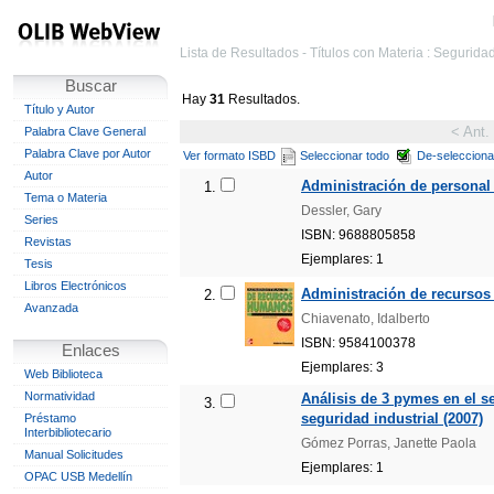
Lista de Resultados - Títulos con Materia : Seguridad
Buscar
Hay
31
Resultados.
Título y Autor
< Ant.
Palabra Clave General
Palabra Clave por Autor
Ver formato ISBD
Seleccionar todo
De-selecciona
Autor
Administración de personal 
1.
Tema o Materia
Dessler, Gary
Series
ISBN: 9688805858
Revistas
Ejemplares: 1
Tesis
Libros Electrónicos
Administración de recursos
2.
Avanzada
Chiavenato, Idalberto
ISBN: 9584100378
Enlaces
Ejemplares: 3
Web Biblioteca
Normatividad
Análisis de 3 pymes en el s
3.
seguridad industrial (2007)
Préstamo
Interbibliotecario
Gómez Porras, Janette Paola
Manual Solicitudes
Ejemplares: 1
OPAC USB Medellín