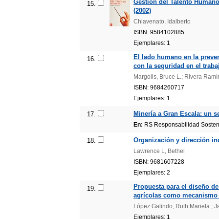
Gestión del Talento Humano
15.
(2002)
Chiavenato, Idalberto
ISBN: 9584102885
Ejemplares: 1
El lado humano en la preven
16.
con la seguridad en el traba
Margolis, Bruce L.; Rivera Ramí
ISBN: 9684260717
Ejemplares: 1
Minería a Gran Escala: un s
17.
En:
RS Responsabilidad Sostenib
Organización y dirección ind
18.
Lawrence L, Bethel
ISBN: 9681607228
Ejemplares: 2
Propuesta para el diseño de
19.
agrícolas como mecanismo d
López Galindo, Ruth Mariela ; 
Ejemplares: 1