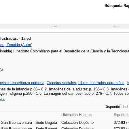
Búsqueda Ráp
< Ant.
Sig. >
lustradas. - 1a ed
as, Zenaida (Autor)
ombia) : Instituto Colombiano para el Desarrollo de la Ciencia y la Tecnolog
34
ociales-enseñanza primaria
;
Ciencias sociales
;
Libros Ilustrados para niños
;
I
nes de la infancia p.86-- C.2. Imagénes de la adultez p. 158-- C.3. Imagénes
agen indígena p.250-- C.6. La imagen del campesinado p. 276-- C.7. Todos so
oks
Disponibilidad
Ubicación Habitual
Signatur
e San Buenaventura - Sede Bogotá
Colección Depósito
372.83 /
e San Buenaventura - Sede Bogotá
Colección Depósito
372.83 /