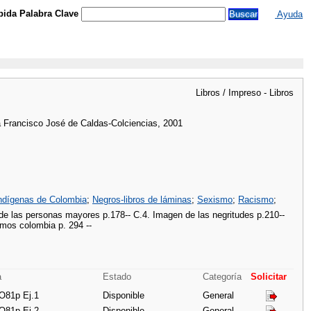
ida Palabra Clave
Ayuda
Libros / Impreso - Libros
ía Francisco José de Caldas-Colciencias, 2001
ndígenas de Colombia
;
Negros-libros de láminas
;
Sexismo
;
Racismo
;
 de las personas mayores p.178-- C.4. Imagen de las negritudes p.210--
mos colombia p. 294 --
a
Estado
Categoría
Solicitar
 O81p Ej.1
Disponible
General
 O81p Ej.2
Disponible
General