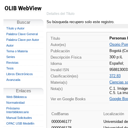
Detalles del Título
Su búsqueda recupero solo este registro.
Buscar
Título y Autor
Palabra Clave General
Personas I
Título
Palabra Clave por Autor
Osorio Porr
Autor(es)
Autor
Bogotá (Col
Publicación
Tema o Materia
300 p:iL
Series
Descripción Física
Revistas
Español;
Idioma
Tesis
958813003
Invalid ISN
Libros Electrónicos
372.83
Clasificación(es)
Avanzada
Ciencias s
Materia(s)
C.1. Imáge
Nota(s)
Enlaces
C.5. La im
Web Biblioteca
Google Bo
Ver en Google Books
Normatividad
Préstamo
Interbibliotecario
CodBarras
Localización
Manual Solicitudes
0000046177
Universidad d
OPAC USB Medellín
0000046178
Universidad d