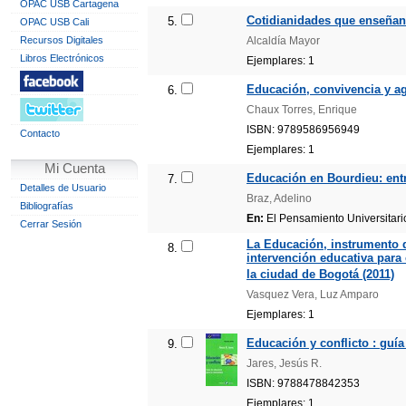
OPAC USB Cartagena
Cotidianidades que enseñan 
5.
OPAC USB Cali
Recursos Digitales
Alcaldía Mayor
Libros Electrónicos
Ejemplares: 1
Educación, convivencia y ag
6.
Chaux Torres, Enrique
ISBN: 9789586956949
Contacto
Ejemplares: 1
Mi Cuenta
Educación en Bourdieu: entr
7.
Detalles de Usuario
Braz, Adelino
Bibliografías
En:
El Pensamiento Universitario
Cerrar Sesión
La Educación, instrumento 
8.
intervención educativa para 
la ciudad de Bogotá (2011)
Vasquez Vera, Luz Amparo
Ejemplares: 1
Educación y conflicto : guía
9.
Jares, Jesús R.
ISBN: 9788478842353
Ejemplares: 1