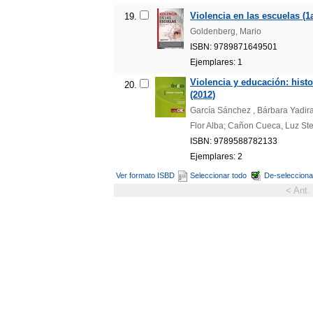
Violencia en las escuelas (1a
19.
Goldenberg, Mario
ISBN: 9789871649501
Ejemplares: 1
Violencia y educación: hist
20.
(2012)
García Sánchez , Bárbara Yadira
Flor Alba; Cañon Cueca, Luz Ste
ISBN: 9789588782133
Ejemplares: 2
Ver formato ISBD
Seleccionar todo
De-selecciona
< Ant.