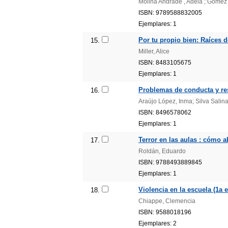
Molina Andrade , Adela ; Gómez G
ISBN: 9789588832005
Ejemplares: 1
Por tu propio bien: Raíces d
15.
Miller, Alice
ISBN: 8483105675
Ejemplares: 1
Problemas de conducta y reso
16.
Araújo López, Inma; Silva Sali
ISBN: 8496578062
Ejemplares: 1
Terror en las aulas : cómo a
17.
Roldán, Eduardo
ISBN: 9788493889845
Ejemplares: 1
Violencia en la escuela (1a e
18.
Chiappe, Clemencia
ISBN: 9588018196
Ejemplares: 2