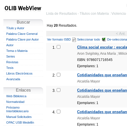
Lista de Resultados - Títulos con Materia : Violencia
Buscar
Hay
20
Resultados.
Título y Autor
< Ant.
Palabra Clave General
Palabra Clave por Autor
Ver formato ISBD
Seleccionar todo
De-selecciona
Autor
Clima social escolar : escal
1.
Tema o Materia
Aron Svigilsky, Ana María ; Milic
Series
ISBN: 9786071716545
Revistas
Ejemplares: 1
Tesis
Libros Electrónicos
Cotidianidades que enseñan
2.
Avanzada
Alcaldía Mayor
Enlaces
Cotidianidades que enseñan 
3.
Web Biblioteca
Alcaldía Mayor
Normatividad
Ejemplares: 1
Préstamo
Interbibliotecario
Cotidianidades que enseñan 
4.
Manual Solicitudes
Alcaldía Mayor
OPAC USB Medellín
Ejemplares: 1