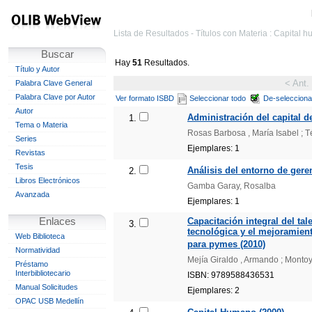
Lista de Resultados - Títulos con Materia : Capital 
Buscar
Hay
51
Resultados.
Título y Autor
< Ant.
Palabra Clave General
Palabra Clave por Autor
Ver formato ISBD
Seleccionar todo
De-selecciona
Autor
Administración del capital d
1.
Tema o Materia
Rosas Barbosa , María Isabel ; Té
Series
Ejemplares: 1
Revistas
Tesis
Análisis del entorno de geren
2.
Libros Electrónicos
Gamba Garay, Rosalba
Avanzada
Ejemplares: 1
Enlaces
Capacitación integral del ta
3.
tecnológica y el mejoramient
Web Biblioteca
para pymes (2010)
Normatividad
Mejía Giraldo , Armando ; Montoy
Préstamo
Interbibliotecario
ISBN: 9789588436531
Manual Solicitudes
Ejemplares: 2
OPAC USB Medellín