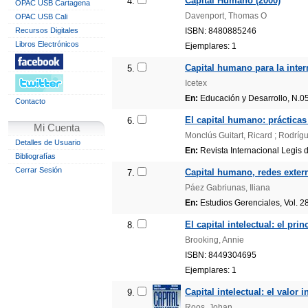
Capital Humano (2000)
4.
OPAC USB Cartagena
Davenport, Thomas O
OPAC USB Cali
Recursos Digitales
ISBN: 8480885246
Libros Electrónicos
Ejemplares: 1
Capital humano para la inter
5.
Icetex
En:
Educación y Desarrollo, N.05
Contacto
El capital humano: prácticas
6.
Mi Cuenta
Monclús Guitart, Ricard ; Rodríg
Detalles de Usuario
En:
Revista Internacional Legis d
Bibliografías
Cerrar Sesión
Capital humano, redes exter
7.
Páez Gabriunas, Iliana
En:
Estudios Gerenciales, Vol. 2
El capital intelectual: el pri
8.
Brooking, Annie
ISBN: 8449304695
Ejemplares: 1
Capital intelectual: el valor 
9.
Roos, Johan