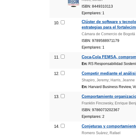
ISBN: 8449310113
Ejemplares: 1
Clúster de software y tecnol
10.
estrategias para el fortaleci
Cámara de Comercio de Bogotá
ISBN: 9789588971179
Ejemplares: 1
Coca-Cola FEMSA, comprome
11.
En:
RS Responsabilidad Sostenib
Competir mediante el análisi
12.
Shapiro, Jeremy; Harris, Jeanne
En:
Harvard Business Review, Vol.
Comportamiento organizacion
13.
Franklin Fincowsky, Enrique Benj
ISBN: 9786073202367
Ejemplares: 2
Conjeturas y comportamient
14.
Romero Suárez, Rafael