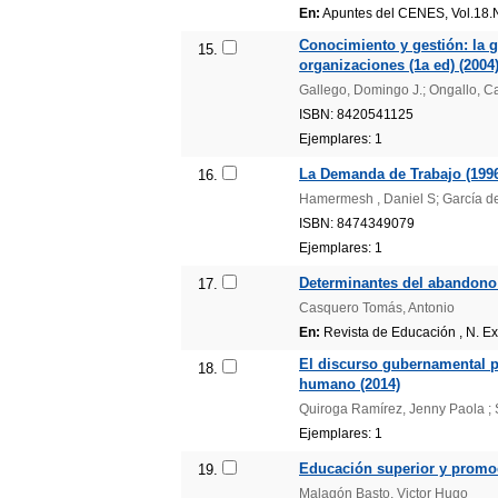
En:
Apuntes del CENES, Vol.18.
Conocimiento y gestión: la g
15.
organizaciones (1a ed) (2004
Gallego, Domingo J.; Ongallo, C
ISBN: 8420541125
Ejemplares: 1
La Demanda de Trabajo (199
16.
Hamermesh , Daniel S; García de
ISBN: 8474349079
Ejemplares: 1
Determinantes del abandono 
17.
Casquero Tomás, Antonio
En:
Revista de Educación , N. Ex
El discurso gubernamental pr
18.
humano (2014)
Quiroga Ramírez, Jenny Paola ; 
Ejemplares: 1
Educación superior y promo
19.
Malagón Basto, Victor Hugo