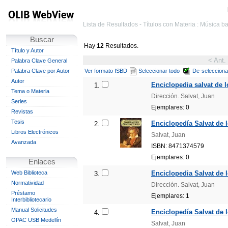
Lista de Resultados - Títulos con Materia : Música b
Buscar
Hay
12
Resultados.
Título y Autor
< Ant.
Palabra Clave General
Palabra Clave por Autor
Ver formato ISBD
Seleccionar todo
De-selecciona
Autor
Enciclopedia salvat de 
1.
Tema o Materia
Dirección. Salvat, Juan
Series
Ejemplares: 0
Revistas
Tesis
Enciclopedía Salvat de 
2.
Libros Electrónicos
Salvat, Juan
Avanzada
ISBN: 8471374579
Ejemplares: 0
Enlaces
Web Biblioteca
Enciclopedia Salvat de 
3.
Normatividad
Dirección. Salvat, Juan
Préstamo
Ejemplares: 1
Interbibliotecario
Manual Solicitudes
Enciclopedía Salvat de 
4.
OPAC USB Medellín
Salvat, Juan