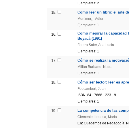
Ejemplares: 2
Como leer un libro: el arte d
15.
Mortímer, j. Adler
Ejemplares: 1
Como mejorar la capacidad le
16.
Boyacá (1991)
Forero Soler, Ana Lucía
Ejemplares: 1
Cómo se realiza la motivación
17.
Millán Burbano, Nubia
Ejemplares: 1
Cómo ser lector: leer es apr
18.
Foucambert, Jean
ISBN: 84 - 7668 - 223 - 9.
Ejemplares: 1
La competencia de las compet
19.
Clemente Linuesa, María
En:
Cuadernos de Pedagogía, No.