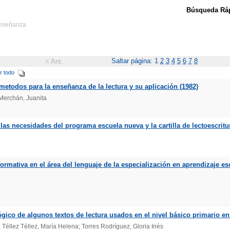
Búsqueda Ráp
-enseñanza
Saltar página: 1
2
3
4
5
6
7
8
< Ant.
r todo
metodos para la enseñanza de la lectura y su aplicación (1982)
 Merchán, Juanita
las necesidades del programa escuela nueva y la cartilla de lectoescritur
formativa en el área del lenguaje de la especialización en aprendizaje esc
ógico de algunos textos de lectura usados en el nivel básico primario e
 Téllez Téllez, María Helena; Torres Rodríguez, Gloria Inés