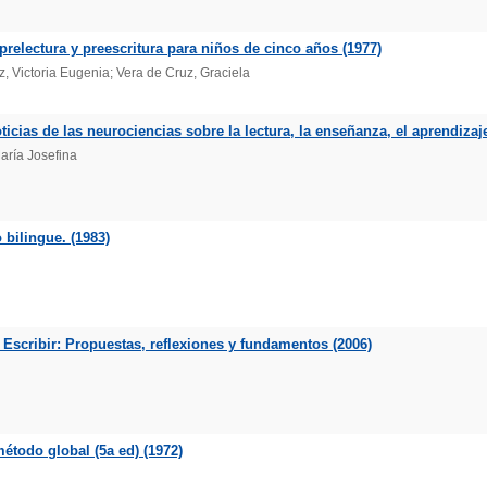
prelectura y preescritura para niños de cinco años (1977)
, Victoria Eugenia; Vera de Cruz, Graciela
oticias de las neurociencias sobre la lectura, la enseñanza, el aprendizaje 
aría Josefina
bilingue. (1983)
scribir: Propuestas, reflexiones y fundamentos (2006)
étodo global (5a ed) (1972)