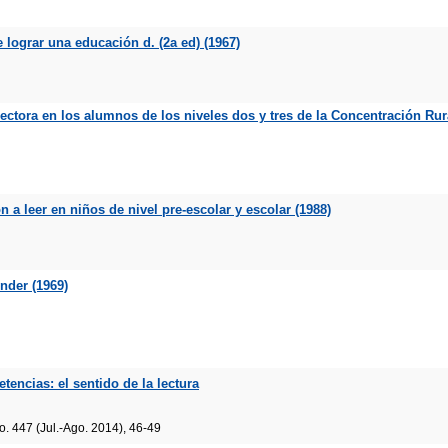
e lograr una educación d. (2a ed) (1967)
ctora en los alumnos de los niveles dos y tres de la Concentración Rur
 a leer en niños de nivel pre-escolar y escolar (1988)
ender (1969)
encias: el sentido de la lectura
 447 (Jul.-Ago. 2014), 46-49