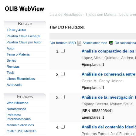
Lista de Resultados - Títulos con Materia : Lectura
Buscar
Hay
143
Resultados.
Título y Autor
Palabra Clave General
Palabra Clave por Autor
Ver formato ISBD
Seleccionar todo
De-selecciona
Autor
Analisis comparativo de los 
1.
Tema o Materia
López, Alicia; Quintana, Andrea;
Series
Ejemplares: 1
Revistas
Tesis
Análisis de coherencia entre 
2.
Libros Electrónicos
Castro M., Fanny Helena
Avanzada
Ejemplares: 1
Enlaces
Análisis de la investigación 
3.
Web Biblioteca
Fajardo Becerra, Myriam Stella
Normatividad
ISBN: 9588205441
Préstamo
Ejemplares: 1
Interbibliotecario
Manual Solicitudes
Análisis del contenido ideol
4.
OPAC USB Medellín
Pedreros Forero, José Francisco;