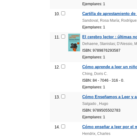
Ejemplares: 1
Cartilla de aprestamiento de 
10.
Sandoval, Rosa María; Rodríguez
Ejemplares: 1
El cerebro lector : últimas n
11.
Dehaene, Stanislas; D'Alessio, M
ISBN: 9789876293587
Ejemplares: 1
Cómo aprende a leer un niño 
12.
Ching, Doris C.
ISBN: 84 - 7046 - 316 - 0.
Ejemplares: 1
Cómo Enseñamos a Leer y a E
13.
Salgado , Hugo
ISBN: 9789505502783
Ejemplares: 1
Cómo enseñar a leer por el m
14.
Hendrix, Charles