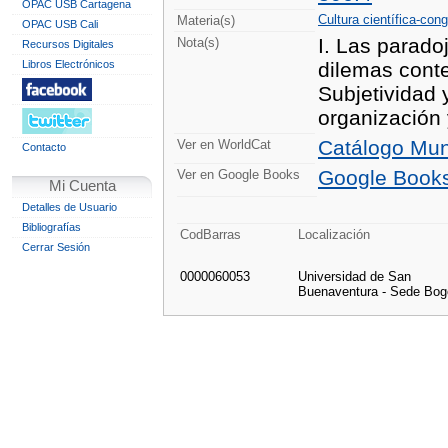
OPAC USB Cartagena
Cultura científica-con
Materia(s)
OPAC USB Cali
I. Las parado
Nota(s)
Recursos Digitales
Libros Electrónicos
dilemas conte
Subjetividad 
organización 
Catálogo Mun
Ver en WorldCat
Contacto
Google Book
Ver en Google Books
Mi Cuenta
Detalles de Usuario
Bibliografías
CodBarras
Localización
Cerrar Sesión
0000060053
Universidad de San
Buenaventura - Sede Bog