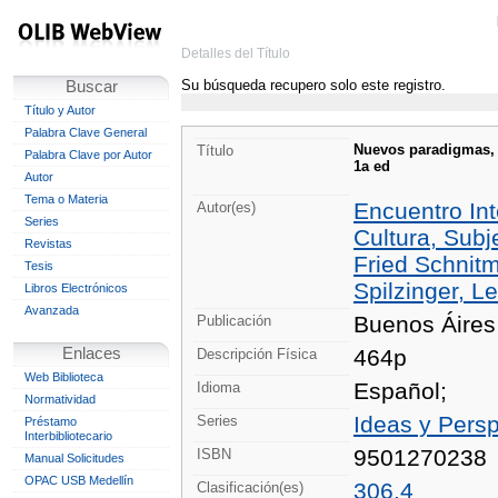
Detalles del Título
Su búsqueda recupero solo este registro.
Buscar
Título y Autor
Palabra Clave General
Nuevos paradigmas, c
Título
Palabra Clave por Autor
1a ed
Autor
Tema o Materia
Encuentro Int
Autor(es)
Series
Cultura, Subj
Revistas
Fried Schnitm
Tesis
Spilzinger, L
Libros Electrónicos
Avanzada
Buenos Áires
Publicación
Enlaces
464p
Descripción Física
Web Biblioteca
Español;
Idioma
Normatividad
Ideas y Persp
Series
Préstamo
Interbibliotecario
9501270238
ISBN
Manual Solicitudes
OPAC USB Medellín
306.4
Clasificación(es)