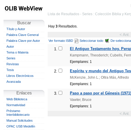
Lista de Resultados - Series : Colección Biblia y Ke
Buscar
Hay
3
Resultados.
Título y Autor
< Ant.
Palabra Clave General
Palabra Clave por Autor
Ver formato ISBD
Seleccionar todo
De-selecciona
Autor
El Antiguo Testamento hoy. Persp
1.
Tema o Materia
Kampmann, Theoderich; Cubells, Fer
Series
Ejemplares: 1
Revistas
Tesis
Espíritu y mundo del Antiguo Tes
2.
Libros Electrónicos
McKenzie, John L.; Oltra Más, Alfredo
Avanzada
Ejemplares: 1
Enlaces
Paso a paso por el Génesis (1971
3.
Web Biblioteca
Vawter, Bruce
Normatividad
Ejemplares: 1
Préstamo
< Ant.
Interbibliotecario
Manual Solicitudes
OPAC USB Medellín