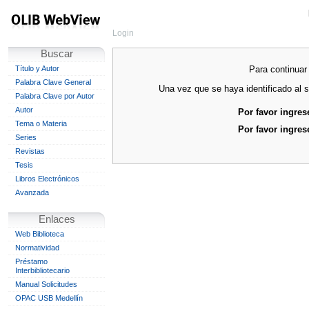
Login
Buscar
Para continuar 
Título y Autor
Palabra Clave General
Una vez que se haya identificado al s
Palabra Clave por Autor
Autor
Por favor ingres
Tema o Materia
Por favor ingres
Series
Revistas
Tesis
Libros Electrónicos
Avanzada
Enlaces
Web Biblioteca
Normatividad
Préstamo
Interbibliotecario
Manual Solicitudes
OPAC USB Medellín