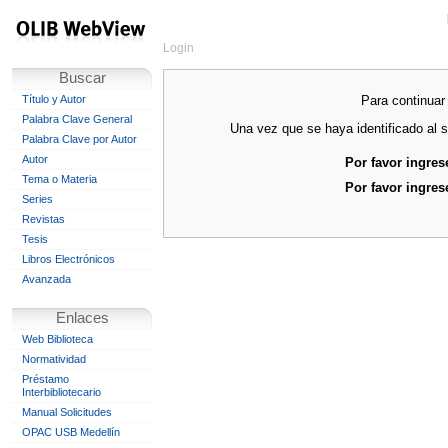
Login
Buscar
Para continuar 
Título y Autor
Palabra Clave General
Una vez que se haya identificado al s
Palabra Clave por Autor
Autor
Por favor ingres
Tema o Materia
Por favor ingres
Series
Revistas
Tesis
Libros Electrónicos
Avanzada
Enlaces
Web Biblioteca
Normatividad
Préstamo
Interbibliotecario
Manual Solicitudes
OPAC USB Medellín