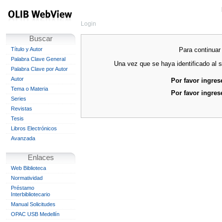
Login
Buscar
Para continuar 
Título y Autor
Palabra Clave General
Una vez que se haya identificado al s
Palabra Clave por Autor
Autor
Por favor ingres
Tema o Materia
Por favor ingres
Series
Revistas
Tesis
Libros Electrónicos
Avanzada
Enlaces
Web Biblioteca
Normatividad
Préstamo
Interbibliotecario
Manual Solicitudes
OPAC USB Medellín