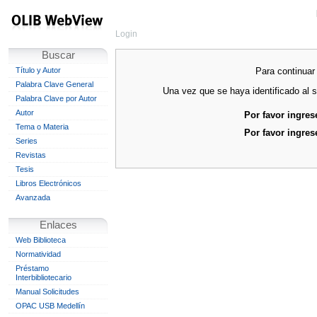
Login
Buscar
Para continuar 
Título y Autor
Palabra Clave General
Una vez que se haya identificado al s
Palabra Clave por Autor
Autor
Por favor ingres
Tema o Materia
Por favor ingres
Series
Revistas
Tesis
Libros Electrónicos
Avanzada
Enlaces
Web Biblioteca
Normatividad
Préstamo
Interbibliotecario
Manual Solicitudes
OPAC USB Medellín