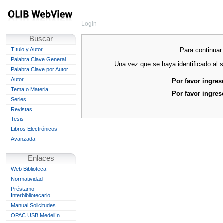
Login
Buscar
Para continuar 
Título y Autor
Palabra Clave General
Una vez que se haya identificado al s
Palabra Clave por Autor
Autor
Por favor ingres
Tema o Materia
Por favor ingres
Series
Revistas
Tesis
Libros Electrónicos
Avanzada
Enlaces
Web Biblioteca
Normatividad
Préstamo
Interbibliotecario
Manual Solicitudes
OPAC USB Medellín