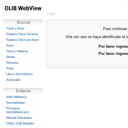
Login
Buscar
Para continuar 
Título y Autor
Palabra Clave General
Una vez que se haya identificado al s
Palabra Clave por Autor
Autor
Por favor ingres
Tema o Materia
Por favor ingres
Series
Revistas
Tesis
Libros Electrónicos
Avanzada
Enlaces
Web Biblioteca
Normatividad
Préstamo
Interbibliotecario
Manual Solicitudes
OPAC USB Medellín