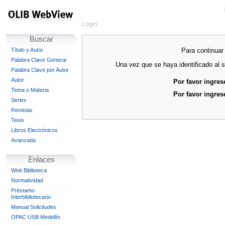
Login
Buscar
Para continuar 
Título y Autor
Palabra Clave General
Una vez que se haya identificado al s
Palabra Clave por Autor
Autor
Por favor ingres
Tema o Materia
Por favor ingres
Series
Revistas
Tesis
Libros Electrónicos
Avanzada
Enlaces
Web Biblioteca
Normatividad
Préstamo
Interbibliotecario
Manual Solicitudes
OPAC USB Medellín