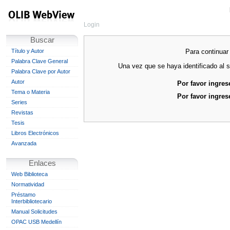
Login
Buscar
Para continuar 
Título y Autor
Palabra Clave General
Una vez que se haya identificado al s
Palabra Clave por Autor
Autor
Por favor ingres
Tema o Materia
Por favor ingres
Series
Revistas
Tesis
Libros Electrónicos
Avanzada
Enlaces
Web Biblioteca
Normatividad
Préstamo
Interbibliotecario
Manual Solicitudes
OPAC USB Medellín