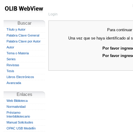
Login
Buscar
Para continuar 
Título y Autor
Palabra Clave General
Una vez que se haya identificado al s
Palabra Clave por Autor
Autor
Por favor ingres
Tema o Materia
Por favor ingres
Series
Revistas
Tesis
Libros Electrónicos
Avanzada
Enlaces
Web Biblioteca
Normatividad
Préstamo
Interbibliotecario
Manual Solicitudes
OPAC USB Medellín