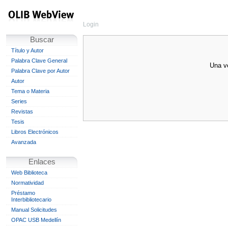
Login
Buscar
Título y Autor
Palabra Clave General
Una ve
Palabra Clave por Autor
Autor
Tema o Materia
Series
Revistas
Tesis
Libros Electrónicos
Avanzada
Enlaces
Web Biblioteca
Normatividad
Préstamo
Interbibliotecario
Manual Solicitudes
OPAC USB Medellín