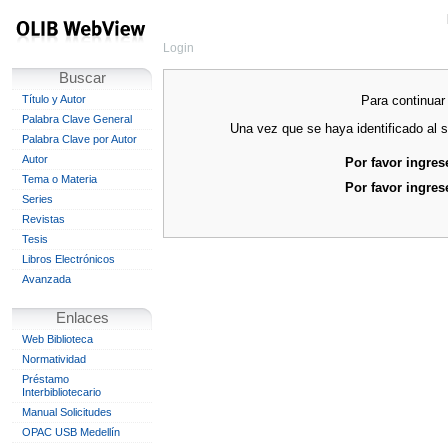
Login
Buscar
Para continuar 
Título y Autor
Palabra Clave General
Una vez que se haya identificado al s
Palabra Clave por Autor
Autor
Por favor ingres
Tema o Materia
Por favor ingres
Series
Revistas
Tesis
Libros Electrónicos
Avanzada
Enlaces
Web Biblioteca
Normatividad
Préstamo
Interbibliotecario
Manual Solicitudes
OPAC USB Medellín