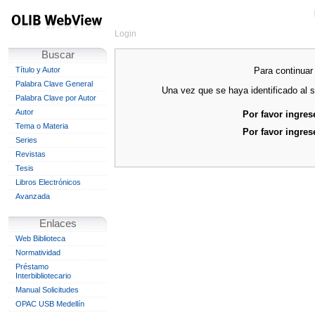
Login
Buscar
Para continuar 
Título y Autor
Palabra Clave General
Una vez que se haya identificado al s
Palabra Clave por Autor
Autor
Por favor ingres
Tema o Materia
Por favor ingres
Series
Revistas
Tesis
Libros Electrónicos
Avanzada
Enlaces
Web Biblioteca
Normatividad
Préstamo
Interbibliotecario
Manual Solicitudes
OPAC USB Medellín