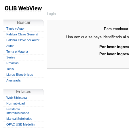
Login
Buscar
Para continuar 
Título y Autor
Palabra Clave General
Una vez que se haya identificado al s
Palabra Clave por Autor
Autor
Por favor ingres
Tema o Materia
Por favor ingres
Series
Revistas
Tesis
Libros Electrónicos
Avanzada
Enlaces
Web Biblioteca
Normatividad
Préstamo
Interbibliotecario
Manual Solicitudes
OPAC USB Medellín