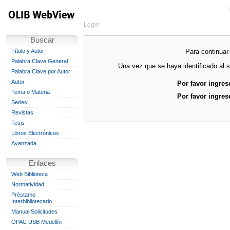
Login
Buscar
Para continuar 
Título y Autor
Palabra Clave General
Una vez que se haya identificado al s
Palabra Clave por Autor
Autor
Por favor ingres
Tema o Materia
Por favor ingres
Series
Revistas
Tesis
Libros Electrónicos
Avanzada
Enlaces
Web Biblioteca
Normatividad
Préstamo
Interbibliotecario
Manual Solicitudes
OPAC USB Medellín