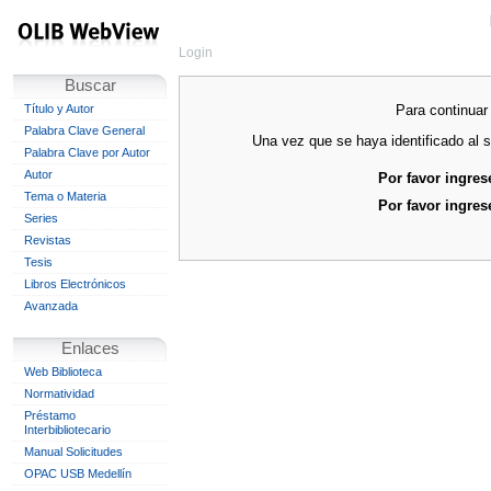
Login
Buscar
Para continuar 
Título y Autor
Palabra Clave General
Una vez que se haya identificado al s
Palabra Clave por Autor
Autor
Por favor ingres
Tema o Materia
Por favor ingres
Series
Revistas
Tesis
Libros Electrónicos
Avanzada
Enlaces
Web Biblioteca
Normatividad
Préstamo
Interbibliotecario
Manual Solicitudes
OPAC USB Medellín