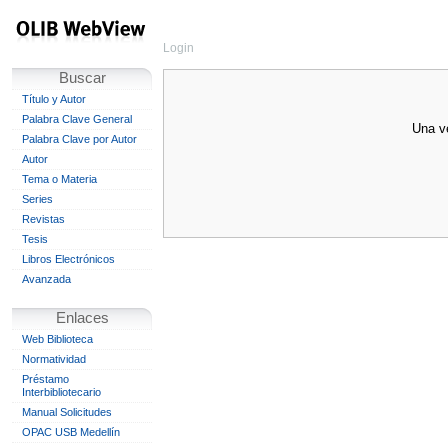
Login
Buscar
Título y Autor
Palabra Clave General
Una ve
Palabra Clave por Autor
Autor
Tema o Materia
Series
Revistas
Tesis
Libros Electrónicos
Avanzada
Enlaces
Web Biblioteca
Normatividad
Préstamo
Interbibliotecario
Manual Solicitudes
OPAC USB Medellín