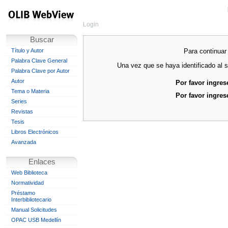
Login
Buscar
Para continuar 
Título y Autor
Palabra Clave General
Una vez que se haya identificado al s
Palabra Clave por Autor
Autor
Por favor ingres
Tema o Materia
Por favor ingres
Series
Revistas
Tesis
Libros Electrónicos
Avanzada
Enlaces
Web Biblioteca
Normatividad
Préstamo
Interbibliotecario
Manual Solicitudes
OPAC USB Medellín