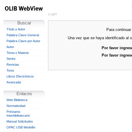
Login
Buscar
Para continuar 
Título y Autor
Palabra Clave General
Una vez que se haya identificado al s
Palabra Clave por Autor
Autor
Por favor ingres
Tema o Materia
Por favor ingres
Series
Revistas
Tesis
Libros Electrónicos
Avanzada
Enlaces
Web Biblioteca
Normatividad
Préstamo
Interbibliotecario
Manual Solicitudes
OPAC USB Medellín