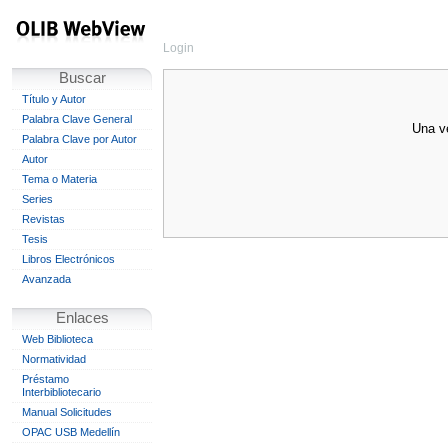
Login
Buscar
Título y Autor
Palabra Clave General
Una ve
Palabra Clave por Autor
Autor
Tema o Materia
Series
Revistas
Tesis
Libros Electrónicos
Avanzada
Enlaces
Web Biblioteca
Normatividad
Préstamo
Interbibliotecario
Manual Solicitudes
OPAC USB Medellín