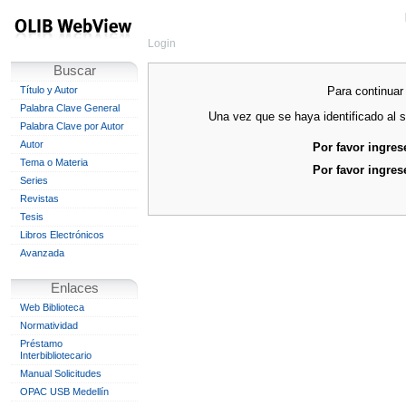
Login
Buscar
Para continuar 
Título y Autor
Palabra Clave General
Una vez que se haya identificado al s
Palabra Clave por Autor
Autor
Por favor ingres
Tema o Materia
Por favor ingres
Series
Revistas
Tesis
Libros Electrónicos
Avanzada
Enlaces
Web Biblioteca
Normatividad
Préstamo
Interbibliotecario
Manual Solicitudes
OPAC USB Medellín