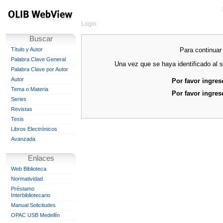
Login
Buscar
Para continuar 
Título y Autor
Palabra Clave General
Una vez que se haya identificado al s
Palabra Clave por Autor
Autor
Por favor ingres
Tema o Materia
Por favor ingres
Series
Revistas
Tesis
Libros Electrónicos
Avanzada
Enlaces
Web Biblioteca
Normatividad
Préstamo
Interbibliotecario
Manual Solicitudes
OPAC USB Medellín