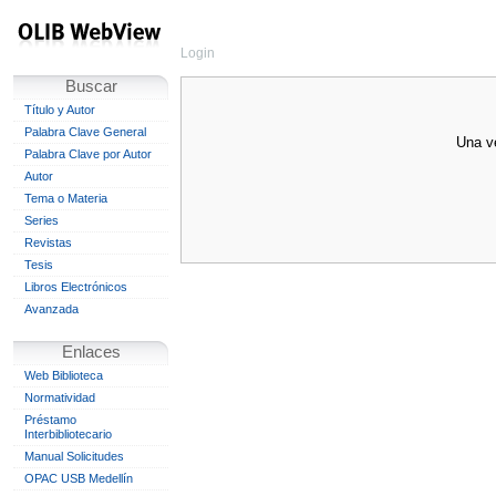
Login
Buscar
Título y Autor
Palabra Clave General
Una ve
Palabra Clave por Autor
Autor
Tema o Materia
Series
Revistas
Tesis
Libros Electrónicos
Avanzada
Enlaces
Web Biblioteca
Normatividad
Préstamo
Interbibliotecario
Manual Solicitudes
OPAC USB Medellín