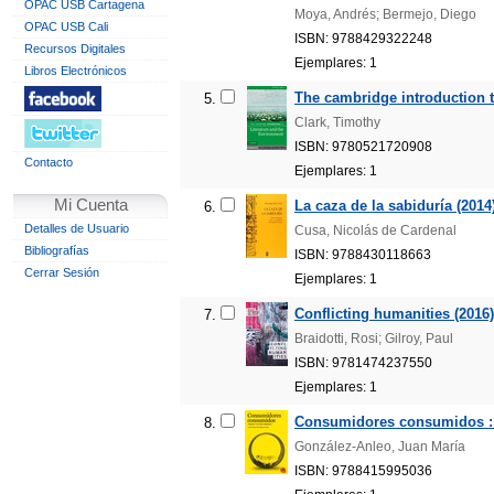
OPAC USB Cartagena
Moya, Andrés; Bermejo, Diego
OPAC USB Cali
ISBN: 9788429322248
Recursos Digitales
Ejemplares: 1
Libros Electrónicos
The cambridge introduction t
5.
Clark, Timothy
ISBN: 9780521720908
Contacto
Ejemplares: 1
Mi Cuenta
La caza de la sabiduría (2014
6.
Detalles de Usuario
Cusa, Nicolás de Cardenal
Bibliografías
ISBN: 9788430118663
Cerrar Sesión
Ejemplares: 1
Conflicting humanities (2016)
7.
Braidotti, Rosi; Gilroy, Paul
ISBN: 9781474237550
Ejemplares: 1
Consumidores consumidos : j
8.
González-Anleo, Juan María
ISBN: 9788415995036