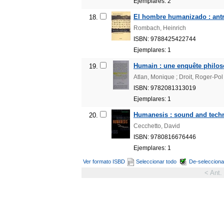
Ejemplares: 2
El hombre humanizado : antro
18.
Rombach, Heinrich
ISBN: 9788425422744
Ejemplares: 1
Humain : une enquête philos
19.
Atlan, Monique ; Droit, Roger-Pol
ISBN: 9782081313019
Ejemplares: 1
Humanesis : sound and tech
20.
Cecchetto, David
ISBN: 9780816676446
Ejemplares: 1
Ver formato ISBD
Seleccionar todo
De-selecciona
< Ant.