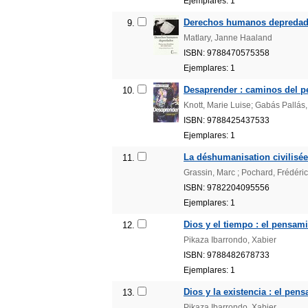
Ejemplares: 1
Derechos humanos depredados
9.
Matlary, Janne Haaland
ISBN: 9788470575358
Ejemplares: 1
Desaprender : caminos del p
10.
Knott, Marie Luise; Gabás Pallás
ISBN: 9788425437533
Ejemplares: 1
La déshumanisation civilisée
11.
Grassin, Marc ; Pochard, Frédéric
ISBN: 9782204095556
Ejemplares: 1
Dios y el tiempo : el pensam
12.
Pikaza Ibarrondo, Xabier
ISBN: 9788482678733
Ejemplares: 1
Dios y la existencia : el pe
13.
Pikaza Ibarrondo, Xabier