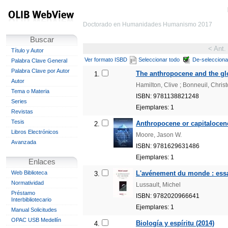
Doctorado en Humanidades Humanismo 2017
Buscar
< Ant.
Título y Autor
Ver formato ISBD
Seleccionar todo
De-selecciona
Palabra Clave General
Palabra Clave por Autor
The anthropocene and the glo
1.
Autor
Hamilton, Clive ; Bonneuil, Chris
Tema o Materia
ISBN: 9781138821248
Series
Ejemplares: 1
Revistas
Tesis
Anthropocene or capitalocene?
2.
Libros Electrónicos
Moore, Jason W.
Avanzada
ISBN: 9781629631486
Ejemplares: 1
Enlaces
Web Biblioteca
L'avénement du monde : essai
3.
Normatividad
Lussault, Michel
Préstamo
ISBN: 9782020966641
Interbibliotecario
Ejemplares: 1
Manual Solicitudes
OPAC USB Medellín
Biología y espíritu (2014)
4.