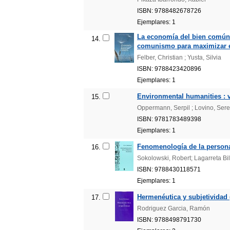
ISBN: 9788482678726
Ejemplares: 1
La economía del bien común 
14.
comunismo para maximizar el 
Felber, Christian ; Yusta, Silvia
ISBN: 9788423420896
Ejemplares: 1
Environmental humanities : 
15.
Oppermann, Serpil ; Lovino, Sere
ISBN: 9781783489398
Ejemplares: 1
Fenomenología de la person
16.
Sokolowski, Robert; Lagarreta B
ISBN: 9788430118571
Ejemplares: 1
Hermenéutica y subjetividad (
17.
Rodriguez Garcia, Ramón
ISBN: 9788498791730