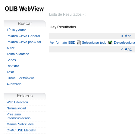
Lista de Resultados - :
Buscar
Hay
Resultados.
Título y Autor
< Ant.
Palabra Clave General
Palabra Clave por Autor
Ver formato ISBD
Seleccionar todo
De-selecciona
Autor
< Ant.
Tema o Materia
Series
Revistas
Tesis
Libros Electrónicos
Avanzada
Enlaces
Web Biblioteca
Normatividad
Préstamo
Interbibliotecario
Manual Solicitudes
OPAC USB Medellín