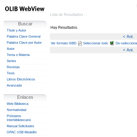
Lista de Resultados - :
Buscar
Hay
Resultados.
Título y Autor
< Ant.
Palabra Clave General
Palabra Clave por Autor
Ver formato ISBD
Seleccionar todo
De-selecciona
Autor
< Ant.
Tema o Materia
Series
Revistas
Tesis
Libros Electrónicos
Avanzada
Enlaces
Web Biblioteca
Normatividad
Préstamo
Interbibliotecario
Manual Solicitudes
OPAC USB Medellín