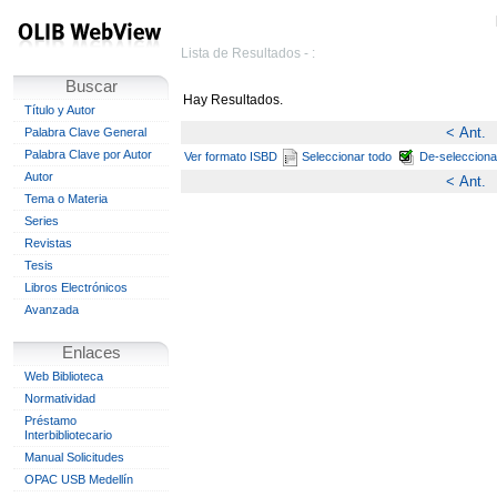
Lista de Resultados - :
Buscar
Hay
Resultados.
Título y Autor
< Ant.
Palabra Clave General
Palabra Clave por Autor
Ver formato ISBD
Seleccionar todo
De-selecciona
Autor
< Ant.
Tema o Materia
Series
Revistas
Tesis
Libros Electrónicos
Avanzada
Enlaces
Web Biblioteca
Normatividad
Préstamo
Interbibliotecario
Manual Solicitudes
OPAC USB Medellín