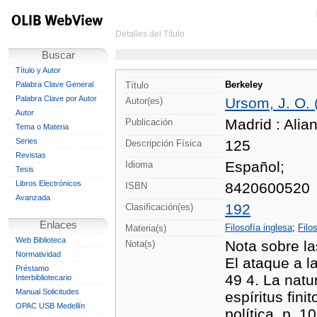
Detalles del Título
Buscar
Título y Autor
Berkeley
Palabra Clave General
Título
Palabra Clave por Autor
Ursom, J. O. 
Autor(es)
Autor
Madrid : Alia
Publicación
Tema o Materia
Series
125
Descripción Física
Revistas
Español;
Idioma
Tesis
Libros Electrónicos
8420600520
ISBN
Avanzada
192
Clasificación(es)
Enlaces
Filosofía inglesa
;
Filo
Materia(s)
Web Biblioteca
Nota sobre las
Nota(s)
Normatividad
El ataque a l
Préstamo
49 4. La natur
Interbibliotecario
Manual Solicitudes
espíritus fini
OPAC USB Medellín
política, p. 1