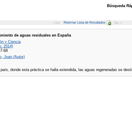
Búsqueda Ráp
Retornar Lista de Resultados
< Ant.
Sig. >
miento de aguas residuales en España
ón y Ciencia
p. 2014)
67-68
o, Joan (Autor)
país, donde esta práctica se halla extendida, las aguas regeneradas se destin