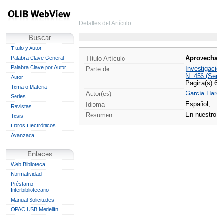
Detalles del Artículo
Buscar
Título y Autor
Aprovecha
Palabra Clave General
Título Artículo
Palabra Clave por Autor
Investigaci
Parte de
N. 456 (Se
Autor
Pagina(s) 
Tema o Materia
García Har
Autor(es)
Series
Español;
Idioma
Revistas
En nuestro 
Resumen
Tesis
Libros Electrónicos
Avanzada
Enlaces
Web Biblioteca
Normatividad
Préstamo
Interbibliotecario
Manual Solicitudes
OPAC USB Medellín