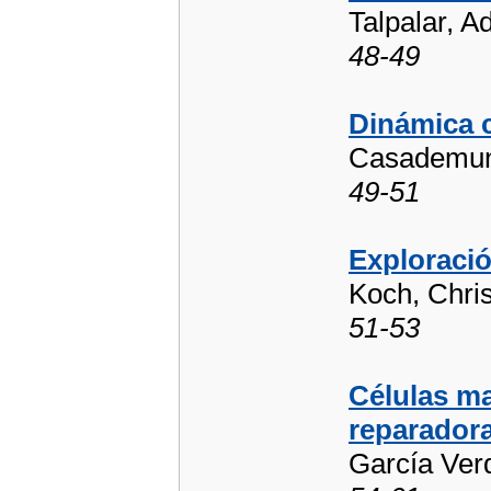
Talpalar, Ad
48-49
Dinámica c
Casademunt
49-51
Exploració
Koch, Chris
51-53
Células m
reparador
García Ver