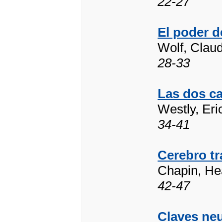
22-27
El poder 
Wolf, Claud
28-33
Las dos ca
Westly, Eri
34-41
Cerebro tr
Chapin, He
42-47
Claves neu