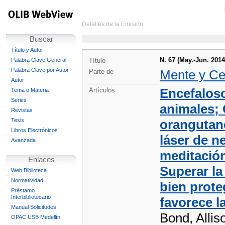
Detalles de la Emisión
Buscar
Título y Autor
N. 67 (May.-Jun. 2014
Palabra Clave General
Título
Palabra Clave por Autor
Mente y Ce
Parte de
Autor
Encefalosc
Artículos
Tema o Materia
Series
animales; 
Revistas
Tesis
orangutan
Libros Electrónicos
láser de n
Avanzada
meditación
Enlaces
Superar la
Web Biblioteca
Normatividad
bien prote
Préstamo
Interbibliotecario
favorece l
Manual Solicitudes
Bond, Allis
OPAC USB Medellín