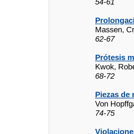
54-61
Prolongac
Massen, Cr
62-67
Prótesis m
Kwok, Robe
68-72
Piezas de 
Von Hopffg
74-75
Violacione