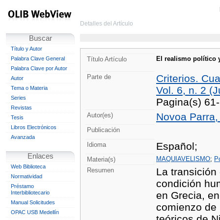
Detalles del Artículo
Buscar
Título y Autor
El realismo político
Palabra Clave General
Título Artículo
Palabra Clave por Autor
Criterios. Cu
Parte de
Autor
Vol. 6, n. 2 (
Tema o Materia
Series
Pagina(s) 61
Revistas
Novoa Parra, 
Autor(es)
Tesis
Libros Electrónicos
Publicación
Avanzada
Español;
Idioma
Enlaces
MAQUIAVELISMO
;
Po
Materia(s)
Web Biblioteca
La transición
Resumen
Normatividad
condición hum
Préstamo
Interbibliotecario
en Grecia, en
Manual Solicitudes
comienzo de 
OPAC USB Medellín
teóricos de 