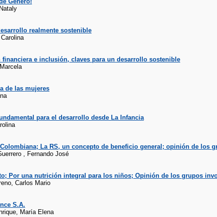
 de Género!
Nataly
esarrollo realmente sostenible
 Carolina
financiera e inclusión, claves para un desarrollo sostenible
 Marcela
a de las mujeres
ana
undamental para el desarrollo desde La Infancia
rolina
 Colombiana; La RS, un concepto de beneficio general; opinión de los 
uerrero , Fernando José
o; Por una nutrición integral para los niños; Opinión de los grupos inv
reno, Carlos Mario
nce S.A.
rique, María Elena