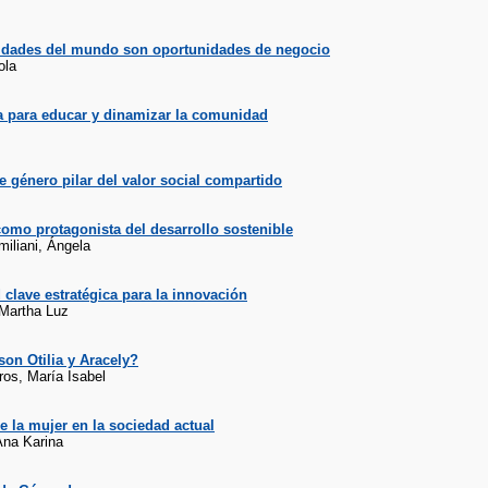
idades del mundo son oportunidades de negocio
ola
a para educar y dinamizar la comunidad
 género pilar del valor social compartido
omo protagonista del desarrollo sostenible
miliani, Ángela
 clave estratégica para la innovación
 Martha Luz
on Otilia y Aracely?
ros, María Isabel
e la mujer en la sociedad actual
na Karina