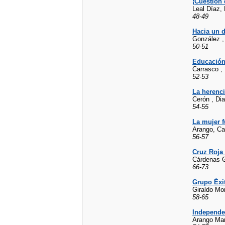
¡Cuestión
Leal Díaz, 
48-49
Hacia un d
González ,
50-51
Educación 
Carrasco ,
52-53
La herenci
Cerón , Di
54-55
La mujer f
Arango, Ca
56-57
Cruz Roja
Cárdenas G
66-73
Grupo Éxit
Giraldo Mo
58-65
Independe
Arango Man