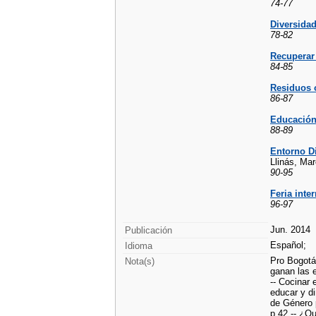
74-77
Diversida
78-82
Recuperar 
84-85
Residuos 
86-87
Educación:
88-89
Entorno Di
Llinás, Ma
90-95
Feria inte
96-97
Jun. 2014
Publicación
Español;
Idioma
Pro Bogotá
Nota(s)
ganan las e
-- Cocinar 
educar y di
de Género p
p.42 -- ¿Qu