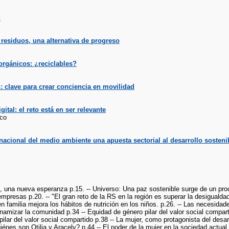
d
residuos, una alternativa de progreso
orgánicos: ¿reciclables?
 clave para crear conciencia en movilidad
gital: el reto está en ser relevante
rco
rnacional del medio ambiente una apuesta sectorial al desarrollo sosteni
, una nueva esperanza p.15. -- Universo: Una paz sostenible surge de un proc
mpresas p.20. -- "El gran reto de la RS en la región es superar la desigualda
en familia mejora los hábitos de nutrición en los niños. p.26. -- Las necesid
namizar la comunidad p.34 -- Equidad de género pilar del valor social compart
ilar del valor social compartido p.38 -- La mujer, como protagonista del desar
iénes son Otilia y Aracely? p.44 -- El poder de la mujer en la sociedad actual