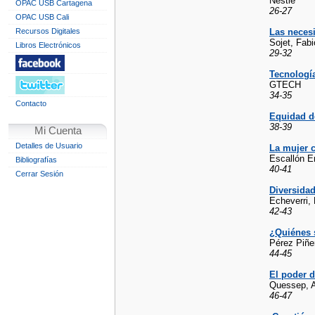
Nestle
OPAC USB Cartagena
26-27
OPAC USB Cali
Recursos Digitales
Las neces
Sojet, Fabi
Libros Electrónicos
29-32
Tecnologí
GTECH
34-35
Contacto
Equidad de
38-39
Mi Cuenta
Detalles de Usuario
La mujer c
Escallón E
Bibliografías
40-41
Cerrar Sesión
Diversidad
Echeverri,
42-43
¿Quiénes s
Pérez Piñe
44-45
El poder d
Quessep, A
46-47