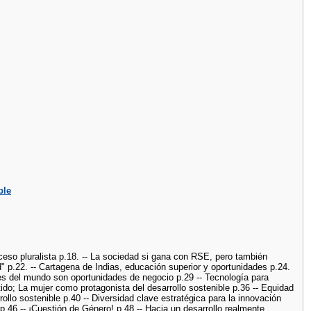
ble
eso pluralista p.18. -- La sociedad si gana con RSE, pero también
d" p.22. -- Cartagena de Indias, educación superior y oportunidades p.24.
ades del mundo son oportunidades de negocio p.29 -- Tecnología para
ido; La mujer como protagonista del desarrollo sostenible p.36 -- Equidad
rollo sostenible p.40 -- Diversidad clave estratégica para la innovación
 p.46 -- ¡Cuestión de Género! p.48 -- Hacia un desarrollo realmente