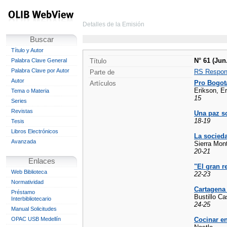
Detalles de la Emisión
Buscar
Título y Autor
N° 61 (Jun
Palabra Clave General
Título
Palabra Clave por Autor
RS Respons
Parte de
Autor
Pro Bogot
Artículos
Erikson, Er
Tema o Materia
15
Series
Revistas
Una paz so
18-19
Tesis
Libros Electrónicos
La socied
Avanzada
Sierra Mon
20-21
Enlaces
"El gran r
Web Biblioteca
22-23
Normatividad
Cartagena 
Préstamo
Bustillo Cas
Interbibliotecario
24-25
Manual Solicitudes
OPAC USB Medellín
Cocinar en