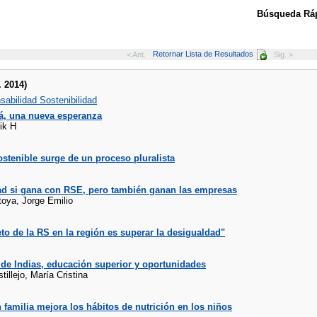
Búsqueda Ráp
Retornar Lista de Resultados
< Ant.
Sig. >
. 2014)
abilidad Sostenibilidad
á, una nueva esperanza
ik H
stenible surge de un proceso pluralista
ad si gana con RSE, pero también ganan las empresas
toya, Jorge Emilio
eto de la RS en la región es superar la desigualdad"
de Indias, educación superior y oportunidades
tillejo, María Cristina
 familia mejora los hábitos de nutrición en los niños