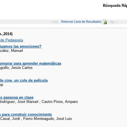
Búsqueda Ráp
Retornar Lista de Resultados
< Ant.
Sig. >
b.,2014)
 de Pedagogía
tuamos las emociones?
zález, Manuel
omprar para aprender matemáticas
uillo, Jesús Carlos
de cine, un cole de película
ep
s gaseosa en clase
odríguez, José Manuel ; Castro Pinos, Amparo
s para construir conocimiento
asal, Jordi ; Fierro Monteagudo, José Luis