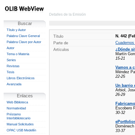
Detalles de la Emisión
Buscar
Título y Autor
N. 442 (Fe
Palabra Clave General
Título
Palabra Clave por Autor
Cuadernos
Parte de
Autor
¿Dónde si
Artículos
Martín Gon
Tema o Materia
15-21
Series
Revistas
Vamos a c
Méndez Pag
Tesis
22-25
Libros Electrónicos
Avanzada
Un barrio 
Arbiol, Jos
26-29
Enlaces
Web Biblioteca
Fabricamo
Escobero R
Normatividad
30-32
Préstamo
Interbibliotecario
ePortfolio
Manual Solicitudes
Domènech C
OPAC USB Medellín
33-37