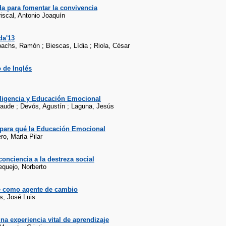
a para fomentar la convivencia
iscal, Antonio Joaquín
da'13
achs, Ramón ; Biescas, Lídia ; Riola, César
 de Inglés
eligencia y Educación Emocional
Claude ; Devós, Agustín ; Laguna, Jesús
 para qué la Educación Emocional
ro, María Pilar
conciencia a la destreza social
equejo, Norberto
e como agente de cambio
s, José Luis
na experiencia vital de aprendizaje