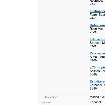
Rodríguez 
71-73
Inteligenc
Ferrer Bue
74-76
Optimismo,
Royo Mas,
77-80
Educación
Berruete M
81-83
Para sabe
Almau, Ame
84-87
¿Cómo pie
Salinas Fe
88-92
Estudiar e
Carbonell,
93-97
Madrid : Wo
Publicación
Español;
Idioma