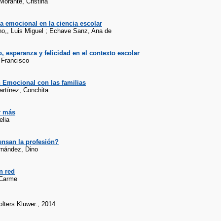
Morante, Cristina
ia emocional en la ciencia escolar
no,, Luis Miguel ; Echave Sanz, Ana de
 esperanza y felicidad en el contexto escolar
 Francisco
 Emocional con las familias
artínez, Conchita
r más
lia
nsan la profesión?
rnández, Dino
n red
 Carme
lters Kluwer., 2014