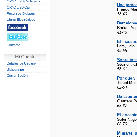
OPAC USB Cartagena
Una jornad
OPAC USB Cali
Franco Mar
Recursos Digitales
38-40
Libros Electrónicos
Barcelona
Barlam Asp
41-46
El maestro
Contacto
Lara, Lola
48-55
Mi Cuenta
Sobre int
Detalles de Usuario
Steiner , 
58-61
Bibliografías
Cerrar Sesión
Por qué y
Teruel Mele
62-64
De la auto
Cuartero R
65-67
El docent
Soler Nage
68-70
Mimarte, u