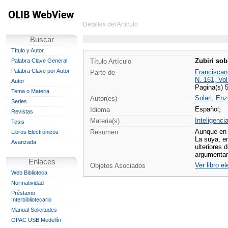
Detalles del Artículo
Buscar
Título y Autor
Zubiri sob
Palabra Clave General
Título Artículo
Palabra Clave por Autor
Franciscan
Parte de
N. 161, Vol
Autor
Pagina(s) 
Tema o Materia
Solari, Enz
Autor(es)
Series
Español;
Idioma
Revistas
Inteligenci
Materia(s)
Tesis
Aunque en g
Resumen
Libros Electrónicos
La suya, en
Avanzada
ulteriores 
argumentar 
Enlaces
Ver libro e
Objetos Asociados
Web Biblioteca
Normatividad
Préstamo
Interbibliotecario
Manual Solicitudes
OPAC USB Medellín