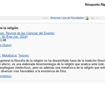
Búsqueda Ráp
Retornar Lista de Resultados
< Ant.
Sig. >
re la religión
um: Revista de las Ciencias del Espíritu
. 56 (Ene-Jun. 2014)
51-98
o (Autor)
a
;
Metafísica
;
Teísmo
;
eneral la filosofía de la religión se ha desarrollado fuera de la tradición filo
 efecto, es una elaborada fenomenología de la religión que analiza ante todo 
despliegues intelectivos, pero es además una metafísica de la religión que enf
diversas vías favorables a la existencia de Dios.
lectrónico