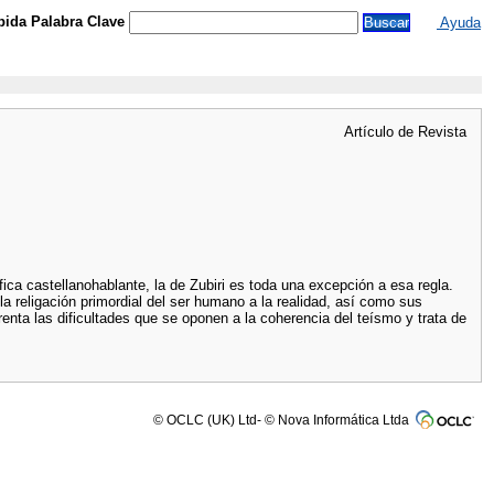
ida Palabra Clave
Ayuda
Artículo de Revista
sófica castellanohablante, la de Zubiri es toda una excepción a esa regla.
la religación primordial del ser humano a la realidad, así como sus
renta las dificultades que se oponen a la coherencia del teísmo y trata de
© OCLC (UK) Ltd- © Nova Informática Ltda